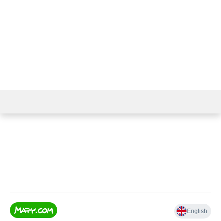
739 590 131
+420
603 158 867
+420
info@papirnictvikj.cz