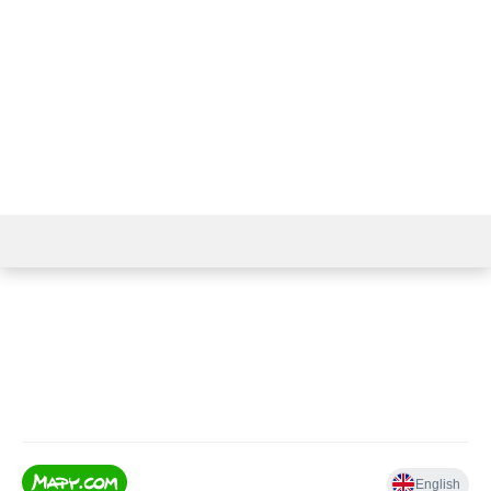
739 590 131
+420
603 158 867
+420
info@papirnictvikj.cz