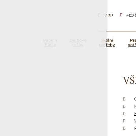
E-shop
+420
Papír a
Dárkové
Školní
Ps
Bloky
tašky
potřeby
pot
VŠ