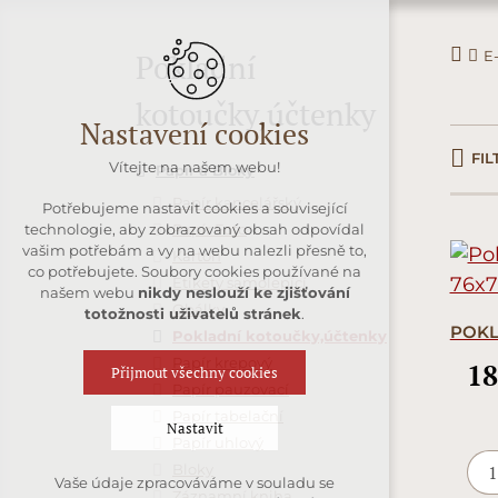
E
Pokladní
kotoučky,účtenky
Nastavení cookies
FIL
Vítejte na našem webu!
Papír a Bloky
Papír kancelářský
Potřebujeme nastavit cookies a související
Papír Foto
technologie, aby zobrazovaný obsah odpovídal
vašim potřebám a vy na webu nalezli přesně to,
Karton
co potřebujete. Soubory cookies používané na
Etikety samolepící
našem webu
nikdy neslouží ke zjišťování
Obálky
totožnosti uživatelů stránek
.
POKL
Pokladní kotoučky,účtenky
Papír krepový
18
Přijmout všechny cookies
Papír pauzovací
Papír tabelační
Nastavit
Papír uhlový
Bloky
Vaše údaje zpracováváme v souladu se
Technická cookies
Záznamní kniha