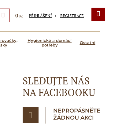
0
PŘIHLÁŠENÍ
REGISTRACE
Kč
ěrovačky,
Hygienické a domácí
Ostatní
ásky
potřeby
SLEDUJTE NÁS
NA FACEBOOKU
NEPROPÁSNĚTE
ŽÁDNOU AKCI