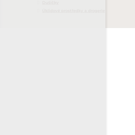
Dušičky
Úklidové prostředky a drogerie
VÝHODY KRÁLE JAN
Poskytujeme
náhradní plnění
při m
objednávce 2 000 Kč - kontaktujte n