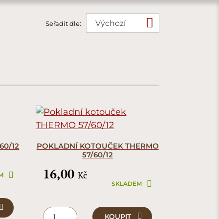
Seřadit dle:
60/12
POKLADNÍ KOTOUČEK THERMO
57/60/12
16,00
Kč
M
SKLADEM
KOUPIT