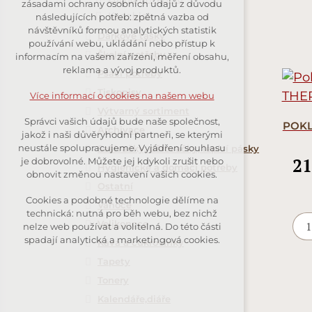
zásadami ochrany osobních údajů z důvodu
nutná pro provozování webu
Karis blok
následujících potřeb: zpětná vazba od
návštěvníků formou analytických statistik
udržení kontextu stránek (session):
Dárkové tašky
používání webu, ukládání nebo přístup k
případná přihlášení, volby jazyka,
Školní potřeby
informacím na vašem zařízení, měření obsahu,
apod.
reklama a vývoj produktů.
Psací potřeby
Tiskopisy
Volitelná cookies
Více informací o cookies na našem webu
Výtvarný sortiment
analytická pro anonymizované
Správci vašich údajů bude naše společnost,
POKL
vyhodnocení návštěvnosti
Archivace
jakož i naši důvěryhodní partneři, se kterými
marketingová cookies (Google,
neustále spolupracujeme. Vyjádření souhlasu
Sešívačky, děrovačky, lepící pásky
Seznam)
21
je dobrovolné. Můžete jej kdykoli zrušit nebo
Hygienické a domácí potřeby
obnovit změnou nastavení vašich cookies.
Ostatní
Více informací o cookies na našem webu
Cookies a podobné technologie dělíme na
Vánoce
technická: nutná pro běh webu, bez nichž
Velikonoce
nelze web používat a volitelná. Do této části
spadají analytická a marketingová cookies.
Přijmout všechny cookies
Káva a cukrovinky
Tapety
Odmítnout vše
Tonery
Kalendáře,diáře