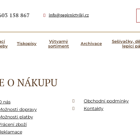
603 158 867
info@papirnictvikj.cz
ací
Výtvarný
Sešívačky, d
Tiskopisy
Archivace
řeby
sortiment
lepící p
E O NÁKUPU
Obchodní podmínky
O nás
Kontakty
Možnosti dopravy
Možnosti platby
Vrácení zboží
Reklamace