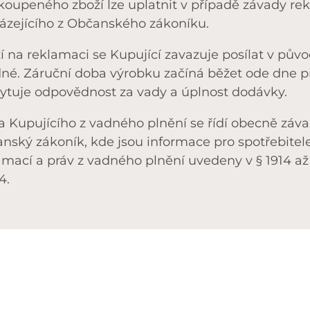
koupeného zboží lze uplatnit v případě závady re
ázejícího z Občanského zákoníku.
í na reklamaci se Kupující zavazuje posílat v pův
né. Záruční doba výrobku začíná běžet ode dne př
ytuje odpovědnost za vady a úplnost dodávky.
a Kupujícího z vadného plnění se řídí obecně závaz
nský zákoník, kde jsou informace pro spotřebitele tý
mací a práv z vadného plnění uvedeny v § 1914 až § 
4.
A
KAMENNÁ PRODEJ