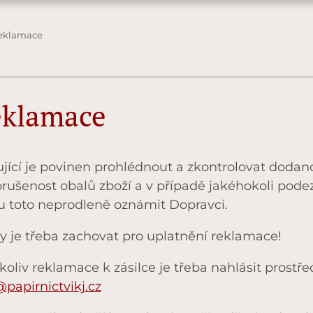
eklamace
klamace
jící je povinen prohlédnout a zkontrolovat dodanou
rušenost obalů zboží a v případě jakéhokoli pode
u toto neprodleně oznámit Dopravci.
y je třeba zachovat pro uplatnění reklamace!
koliv reklamace k zásilce je třeba nahlásit prostř
@papirnictvikj.cz