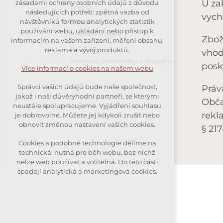
U za
zásadami ochrany osobních údajů z důvodu
Tapety
nutná pro provozování webu
následujících potřeb: zpětná vazba od
vych
Tonery
návštěvníků formou analytických statistik
udržení kontextu stránek (session):
používání webu, ukládání nebo přístup k
případná přihlášení, volby jazyka,
Kalendáře,diáře
Zbož
informacím na vašem zařízení, měření obsahu,
apod.
Dušičky
reklama a vývoj produktů.
vhod
Úklidové prostředky a drogerie
posk
Volitelná cookies
Více informací o cookies na našem webu
analytická pro anonymizované
Správci vašich údajů bude naše společnost,
Práv
vyhodnocení návštěvnosti
jakož i naši důvěryhodní partneři, se kterými
Obča
marketingová cookies (Google,
neustále spolupracujeme. Vyjádření souhlasu
Seznam)
rekla
je dobrovolné. Můžete jej kdykoli zrušit nebo
obnovit změnou nastavení vašich cookies.
§ 217
Více informací o cookies na našem webu
Cookies a podobné technologie dělíme na
technická: nutná pro běh webu, bez nichž
nelze web používat a volitelná. Do této části
spadají analytická a marketingová cookies.
Přijmout všechny cookies
Odmítnout vše
VÝHODY KRÁLE JAN