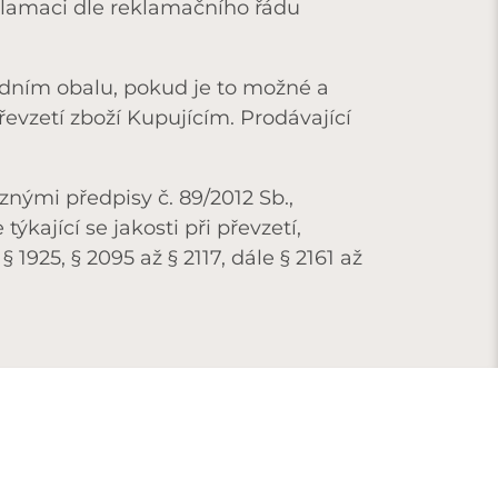
klamaci dle reklamačního řádu
odním obalu, pokud je to možné a
evzetí zboží Kupujícím. Prodávající
nými předpisy č. 89/2012 Sb.,
kající se jakosti při převzetí,
1925, § 2095 až § 2117, dále § 2161 až
NA