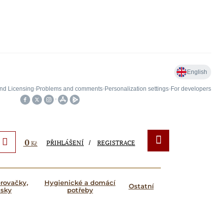
0
PŘIHLÁŠENÍ
REGISTRACE
Kč
ěrovačky,
Hygienické a domácí
Ostatní
ásky
potřeby