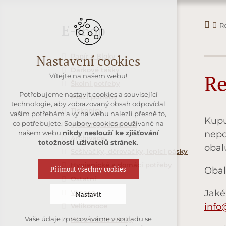
R
E-shop
Papír a Bloky
Nastavení cookies
Dárkové tašky
Re
Vítejte na našem webu!
Školní potřeby
Potřebujeme nastavit cookies a související
Psací potřeby
technologie, aby zobrazovaný obsah odpovídal
Tiskopisy
vašim potřebám a vy na webu nalezli přesně to,
Kupu
co potřebujete. Soubory cookies používané na
Výtvarný sortiment
nepo
našem webu
nikdy neslouží ke zjišťování
Archivace
totožnosti uživatelů stránek
.
obal
Sešívačky, děrovačky, lepící pásky
Hygienické a domácí potřeby
Přijmout všechny cookies
Obal
Ostatní
Jaké
Vánoce
Nastavit
info
Velikonoce
Vaše údaje zpracováváme v souladu se
Káva a cukrovinky
Technická cookies