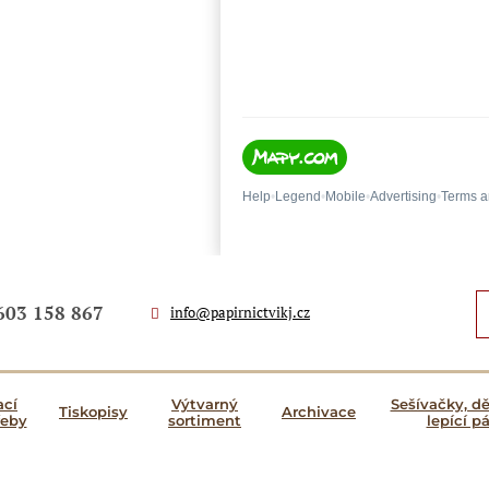
603 158 867
info@papirnictvikj.cz
ací
Výtvarný
Sešívačky, d
Tiskopisy
Archivace
řeby
sortiment
lepící p