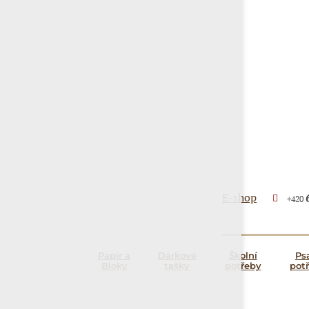
E-shop
+420
Papír a
Dárkové
Školní
Ps
Bloky
tašky
potřeby
pot